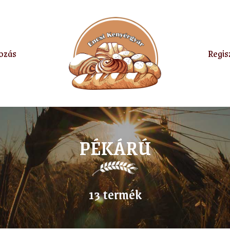
ozás
Regis
PÉKÁRÚ
13 termék