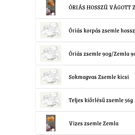
ÓRIÁS HOSSZÚ VÁGOTT 
Óriás korpás zsemle hoss
Óriás zsemle 90g/Zemla 9
Sokmagvas Zsemle kicsi
Teljes kiőrlésű zsemle 56g
Vizes zsemle Zemla