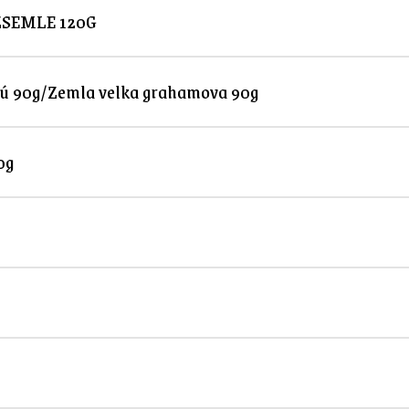
ZSEMLE 120G
zú 90g/Zemla velka grahamova 90g
0g