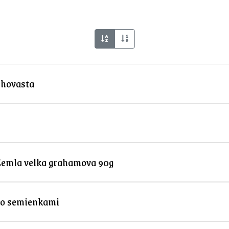
lhovasta
Zemla velka grahamova 90g
zo semienkami