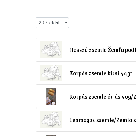
Hosszú zsemle Žemľa pod
Korpás zsemle kicsi 44gr
Korpás zsemle óriás 90g/
Lenmagos zsemle/Zemla 